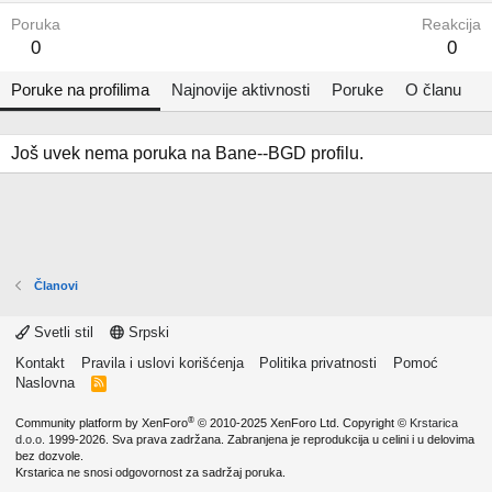
Poruka
Reakcija
0
0
Poruke na profilima
Najnovije aktivnosti
Poruke
O članu
Još uvek nema poruka na Bane--BGD profilu.
Članovi
Svetli stil
Srpski
Kontakt
Pravila i uslovi korišćenja
Politika privatnosti
Pomoć
Naslovna
R
S
S
®
Community platform by XenForo
© 2010-2025 XenForo Ltd.
Copyright ©
Krstarica
d.o.o.
1999-2026. Sva prava zadržana. Zabranjena je reprodukcija u celini i u delovima
bez dozvole.
Krstarica ne snosi odgovornost za sadržaj poruka.