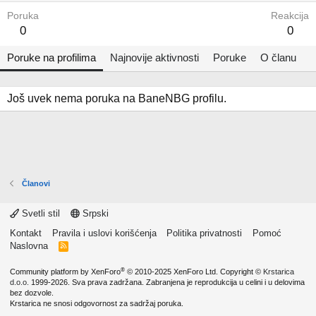
Poruka
Reakcija
0
0
Poruke na profilima
Najnovije aktivnosti
Poruke
O članu
Još uvek nema poruka na BaneNBG profilu.
Članovi
Svetli stil
Srpski
Kontakt
Pravila i uslovi korišćenja
Politika privatnosti
Pomoć
Naslovna
R
S
S
®
Community platform by XenForo
© 2010-2025 XenForo Ltd.
Copyright ©
Krstarica
d.o.o.
1999-2026. Sva prava zadržana. Zabranjena je reprodukcija u celini i u delovima
bez dozvole.
Krstarica ne snosi odgovornost za sadržaj poruka.