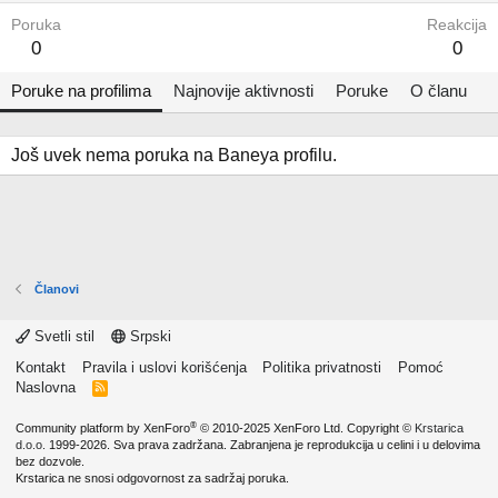
Poruka
Reakcija
0
0
Poruke na profilima
Najnovije aktivnosti
Poruke
O članu
Još uvek nema poruka na Baneya profilu.
Članovi
Svetli stil
Srpski
Kontakt
Pravila i uslovi korišćenja
Politika privatnosti
Pomoć
Naslovna
R
S
S
®
Community platform by XenForo
© 2010-2025 XenForo Ltd.
Copyright ©
Krstarica
d.o.o.
1999-2026. Sva prava zadržana. Zabranjena je reprodukcija u celini i u delovima
bez dozvole.
Krstarica ne snosi odgovornost za sadržaj poruka.