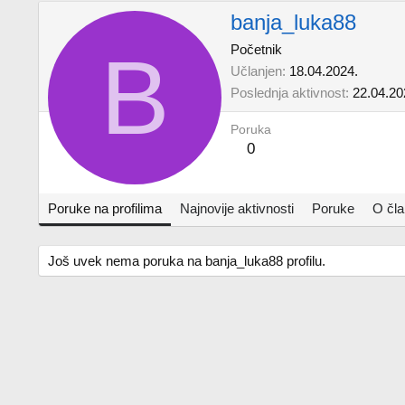
banja_luka88
B
Početnik
Učlanjen
18.04.2024.
Poslednja aktivnost
22.04.20
Poruka
0
Poruke na profilima
Najnovije aktivnosti
Poruke
O čl
Još uvek nema poruka na banja_luka88 profilu.