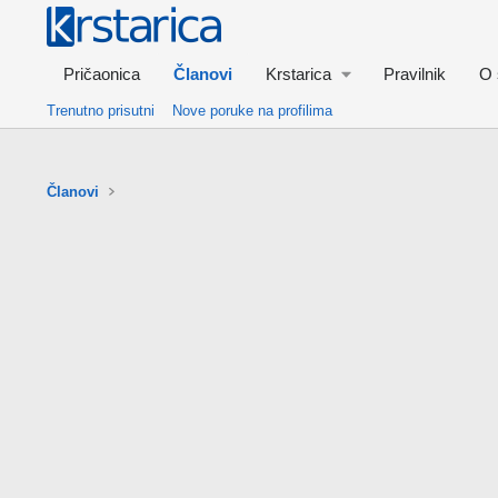
Pričaonica
Članovi
Krstarica
Pravilnik
O 
Trenutno prisutni
Nove poruke na profilima
Članovi