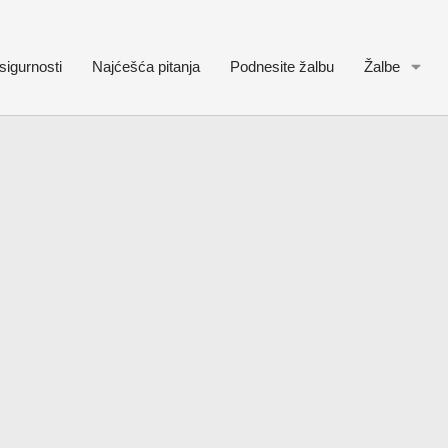
sigurnosti
Najćešća pitanja
Podnesite žalbu
Žalbe