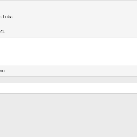
a Luka
21.
anu