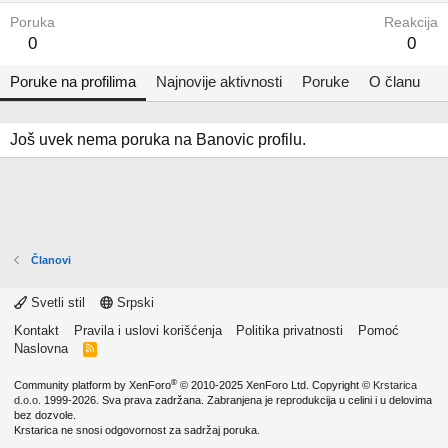
Poruka
Reakcija
0
0
Poruke na profilima
Najnovije aktivnosti
Poruke
O članu
Još uvek nema poruka na Banovic profilu.
Članovi
Svetli stil
Srpski
Kontakt
Pravila i uslovi korišćenja
Politika privatnosti
Pomoć
Naslovna
R
S
S
®
Community platform by XenForo
© 2010-2025 XenForo Ltd.
Copyright ©
Krstarica
d.o.o.
1999-2026. Sva prava zadržana. Zabranjena je reprodukcija u celini i u delovima
bez dozvole.
Krstarica ne snosi odgovornost za sadržaj poruka.