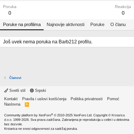
Poruka
Reakcija
0
0
Poruke na profilima
Najnovije aktivnosti
Poruke
O članu
Još uvek nema poruka na Barb212 profilu.
Članovi
Svetli stil
Srpski
Kontakt
Pravila i uslovi korišćenja
Politika privatnosti
Pomoć
Naslovna
R
S
S
®
Community platform by XenForo
© 2010-2025 XenForo Ltd.
Copyright ©
Krstarica
d.o.o.
1999-2026. Sva prava zadržana. Zabranjena je reprodukcija u celini i u delovima
bez dozvole.
Krstarica ne snosi odgovornost za sadržaj poruka.