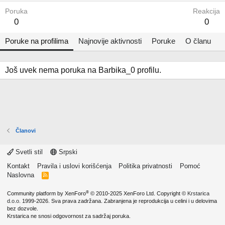
Poruka
Reakcija
0
0
Poruke na profilima
Najnovije aktivnosti
Poruke
O članu
Još uvek nema poruka na Barbika_0 profilu.
Članovi
Svetli stil
Srpski
Kontakt
Pravila i uslovi korišćenja
Politika privatnosti
Pomoć
Naslovna
R
S
S
®
Community platform by XenForo
© 2010-2025 XenForo Ltd.
Copyright ©
Krstarica
d.o.o.
1999-2026. Sva prava zadržana. Zabranjena je reprodukcija u celini i u delovima
bez dozvole.
Krstarica ne snosi odgovornost za sadržaj poruka.