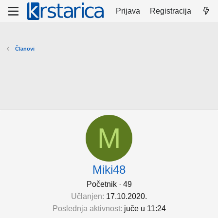
Prijava
Registracija
Članovi
M
Miki48
Početnik
·
49
Učlanjen
17.10.2020.
Poslednja aktivnost
juče u 11:24