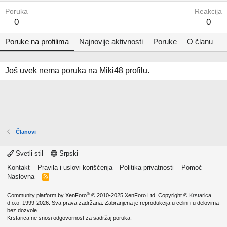
Poruka
Reakcija
0
0
Poruke na profilima
Najnovije aktivnosti
Poruke
O članu
Još uvek nema poruka na Miki48 profilu.
Članovi
Svetli stil
Srpski
Kontakt
Pravila i uslovi korišćenja
Politika privatnosti
Pomoć
Naslovna
R
S
S
®
Community platform by XenForo
© 2010-2025 XenForo Ltd.
Copyright ©
Krstarica
d.o.o.
1999-2026. Sva prava zadržana. Zabranjena je reprodukcija u celini i u delovima
bez dozvole.
Krstarica ne snosi odgovornost za sadržaj poruka.