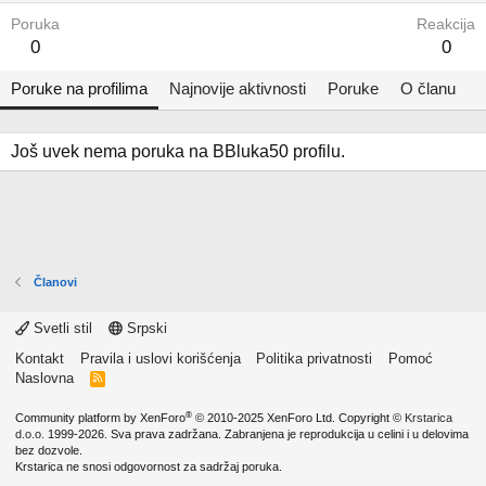
Poruka
Reakcija
0
0
Poruke na profilima
Najnovije aktivnosti
Poruke
O članu
Još uvek nema poruka na BBluka50 profilu.
Članovi
Svetli stil
Srpski
Kontakt
Pravila i uslovi korišćenja
Politika privatnosti
Pomoć
Naslovna
R
S
S
®
Community platform by XenForo
© 2010-2025 XenForo Ltd.
Copyright ©
Krstarica
d.o.o.
1999-2026. Sva prava zadržana. Zabranjena je reprodukcija u celini i u delovima
bez dozvole.
Krstarica ne snosi odgovornost za sadržaj poruka.