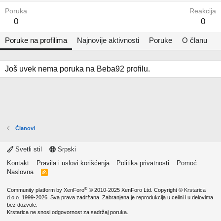
Poruka
Reakcija
0
0
Poruke na profilima
Najnovije aktivnosti
Poruke
O članu
Još uvek nema poruka na Beba92 profilu.
Članovi
Svetli stil
Srpski
Kontakt
Pravila i uslovi korišćenja
Politika privatnosti
Pomoć
Naslovna
R
S
S
®
Community platform by XenForo
© 2010-2025 XenForo Ltd.
Copyright ©
Krstarica
d.o.o.
1999-2026. Sva prava zadržana. Zabranjena je reprodukcija u celini i u delovima
bez dozvole.
Krstarica ne snosi odgovornost za sadržaj poruka.