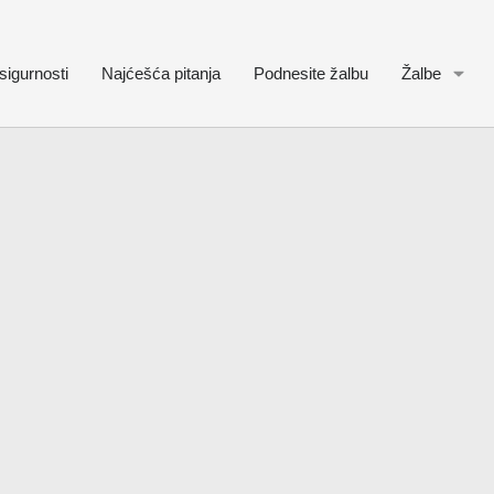
sigurnosti
Najćešća pitanja
Podnesite žalbu
Žalbe