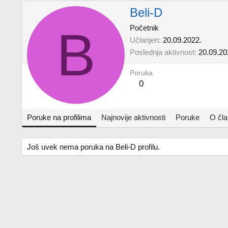
Beli-D
B
Početnik
Učlanjen
20.09.2022.
Poslednja aktivnost
20.09.20
Poruka
0
Poruke na profilima
Najnovije aktivnosti
Poruke
O čl
Još uvek nema poruka na Beli-D profilu.