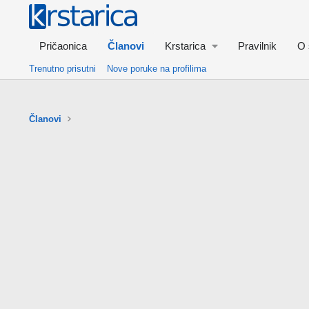
Pričaonica
Članovi
Krstarica
Pravilnik
O 
Trenutno prisutni
Nove poruke na profilima
Članovi