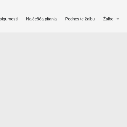
sigurnosti
Najćešća pitanja
Podnesite žalbu
Žalbe