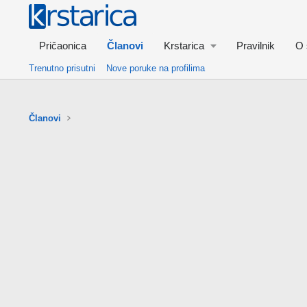
Pričaonica
Članovi
Krstarica
Pravilnik
O 
Trenutno prisutni
Nove poruke na profilima
Članovi