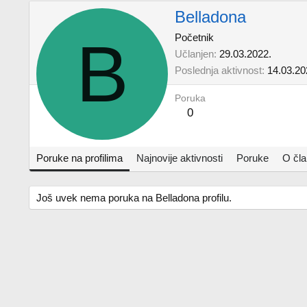
Belladona
B
Početnik
Učlanjen
29.03.2022.
Poslednja aktivnost
14.03.20
Poruka
0
Poruke na profilima
Najnovije aktivnosti
Poruke
O čl
Još uvek nema poruka na Belladona profilu.