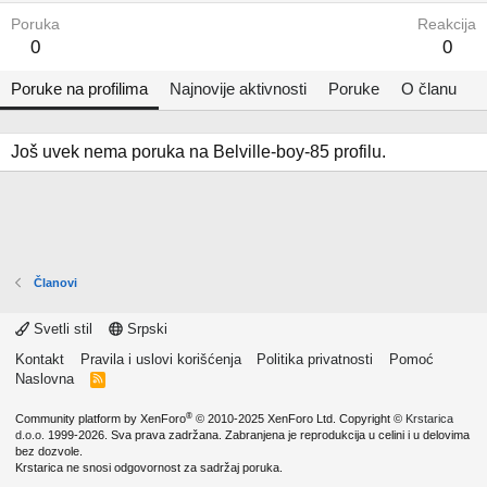
Poruka
Reakcija
0
0
Poruke na profilima
Najnovije aktivnosti
Poruke
O članu
Još uvek nema poruka na Belville-boy-85 profilu.
Članovi
Svetli stil
Srpski
Kontakt
Pravila i uslovi korišćenja
Politika privatnosti
Pomoć
Naslovna
R
S
S
®
Community platform by XenForo
© 2010-2025 XenForo Ltd.
Copyright ©
Krstarica
d.o.o.
1999-2026. Sva prava zadržana. Zabranjena je reprodukcija u celini i u delovima
bez dozvole.
Krstarica ne snosi odgovornost za sadržaj poruka.