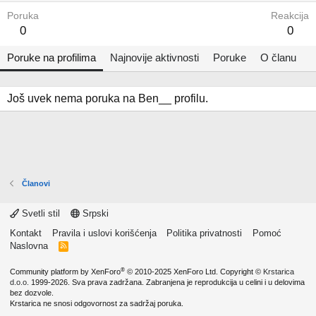
Poruka
Reakcija
0
0
Poruke na profilima
Najnovije aktivnosti
Poruke
O članu
Još uvek nema poruka na Ben__ profilu.
Članovi
Svetli stil
Srpski
Kontakt
Pravila i uslovi korišćenja
Politika privatnosti
Pomoć
Naslovna
R
S
S
®
Community platform by XenForo
© 2010-2025 XenForo Ltd.
Copyright ©
Krstarica
d.o.o.
1999-2026. Sva prava zadržana. Zabranjena je reprodukcija u celini i u delovima
bez dozvole.
Krstarica ne snosi odgovornost za sadržaj poruka.