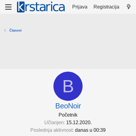
Prijava
Registracija
Članovi
B
BeoNoir
Početnik
Učlanjen
15.12.2020.
Poslednja aktivnost
danas u 00:39