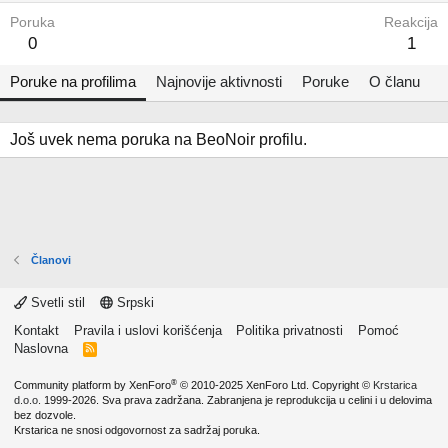
Poruka
Reakcija
0
1
Poruke na profilima
Najnovije aktivnosti
Poruke
O članu
Još uvek nema poruka na BeoNoir profilu.
Članovi
Svetli stil
Srpski
Kontakt
Pravila i uslovi korišćenja
Politika privatnosti
Pomoć
Naslovna
R
S
S
®
Community platform by XenForo
© 2010-2025 XenForo Ltd.
Copyright ©
Krstarica
d.o.o.
1999-2026. Sva prava zadržana. Zabranjena je reprodukcija u celini i u delovima
bez dozvole.
Krstarica ne snosi odgovornost za sadržaj poruka.