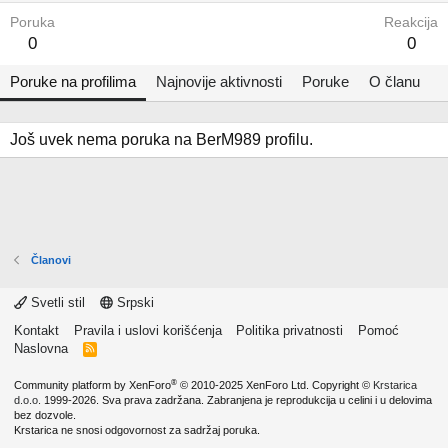
Poruka
Reakcija
0
0
Poruke na profilima
Najnovije aktivnosti
Poruke
O članu
Još uvek nema poruka na BerM989 profilu.
Članovi
Svetli stil
Srpski
Kontakt
Pravila i uslovi korišćenja
Politika privatnosti
Pomoć
Naslovna
R
S
S
®
Community platform by XenForo
© 2010-2025 XenForo Ltd.
Copyright ©
Krstarica
d.o.o.
1999-2026. Sva prava zadržana. Zabranjena je reprodukcija u celini i u delovima
bez dozvole.
Krstarica ne snosi odgovornost za sadržaj poruka.