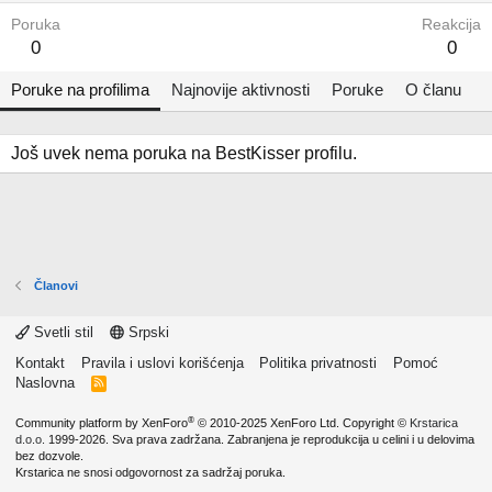
Poruka
Reakcija
0
0
Poruke na profilima
Najnovije aktivnosti
Poruke
O članu
Još uvek nema poruka na BestKisser profilu.
Članovi
Svetli stil
Srpski
Kontakt
Pravila i uslovi korišćenja
Politika privatnosti
Pomoć
Naslovna
R
S
S
®
Community platform by XenForo
© 2010-2025 XenForo Ltd.
Copyright ©
Krstarica
d.o.o.
1999-2026. Sva prava zadržana. Zabranjena je reprodukcija u celini i u delovima
bez dozvole.
Krstarica ne snosi odgovornost za sadržaj poruka.