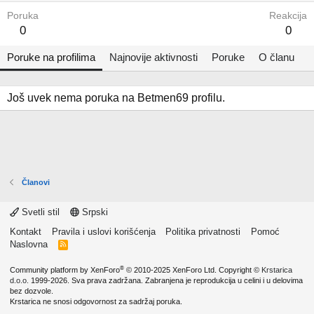
Poruka
Reakcija
0
0
Poruke na profilima
Najnovije aktivnosti
Poruke
O članu
Još uvek nema poruka na Betmen69 profilu.
Članovi
Svetli stil
Srpski
Kontakt
Pravila i uslovi korišćenja
Politika privatnosti
Pomoć
Naslovna
R
S
S
®
Community platform by XenForo
© 2010-2025 XenForo Ltd.
Copyright ©
Krstarica
d.o.o.
1999-2026. Sva prava zadržana. Zabranjena je reprodukcija u celini i u delovima
bez dozvole.
Krstarica ne snosi odgovornost za sadržaj poruka.