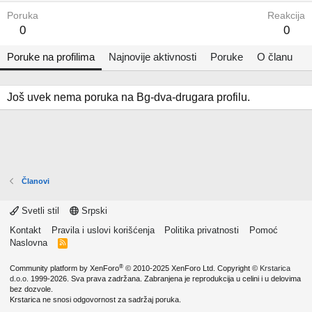
Poruka
Reakcija
0
0
Poruke na profilima
Najnovije aktivnosti
Poruke
O članu
Još uvek nema poruka na Bg-dva-drugara profilu.
Članovi
Svetli stil
Srpski
Kontakt
Pravila i uslovi korišćenja
Politika privatnosti
Pomoć
Naslovna
R
S
S
®
Community platform by XenForo
© 2010-2025 XenForo Ltd.
Copyright ©
Krstarica
d.o.o.
1999-2026. Sva prava zadržana. Zabranjena je reprodukcija u celini i u delovima
bez dozvole.
Krstarica ne snosi odgovornost za sadržaj poruka.