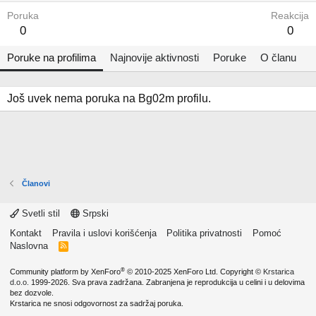
Poruka
Reakcija
0
0
Poruke na profilima
Najnovije aktivnosti
Poruke
O članu
Još uvek nema poruka na Bg02m profilu.
Članovi
Svetli stil
Srpski
Kontakt
Pravila i uslovi korišćenja
Politika privatnosti
Pomoć
Naslovna
R
S
S
®
Community platform by XenForo
© 2010-2025 XenForo Ltd.
Copyright ©
Krstarica
d.o.o.
1999-2026. Sva prava zadržana. Zabranjena je reprodukcija u celini i u delovima
bez dozvole.
Krstarica ne snosi odgovornost za sadržaj poruka.