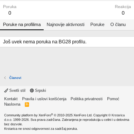
Poruka
Reakcija
0
0
Poruke na profilima
Najnovije aktivnosti
Poruke
O članu
Još uvek nema poruka na BG28 profilu.
Članovi
Svetli stil
Srpski
Kontakt
Pravila i uslovi korišćenja
Politika privatnosti
Pomoć
Naslovna
R
S
S
®
Community platform by XenForo
© 2010-2025 XenForo Ltd.
Copyright ©
Krstarica
d.o.o.
1999-2026. Sva prava zadržana. Zabranjena je reprodukcija u celini i u delovima
bez dozvole.
Krstarica ne snosi odgovornost za sadržaj poruka.