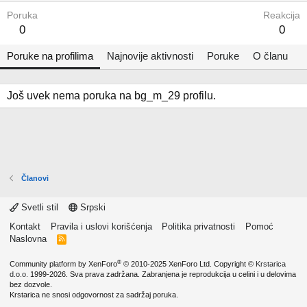
Poruka
Reakcija
0
0
Poruke na profilima
Najnovije aktivnosti
Poruke
O članu
Još uvek nema poruka na bg_m_29 profilu.
Članovi
Svetli stil
Srpski
Kontakt
Pravila i uslovi korišćenja
Politika privatnosti
Pomoć
Naslovna
R
S
S
®
Community platform by XenForo
© 2010-2025 XenForo Ltd.
Copyright ©
Krstarica
d.o.o.
1999-2026. Sva prava zadržana. Zabranjena je reprodukcija u celini i u delovima
bez dozvole.
Krstarica ne snosi odgovornost za sadržaj poruka.