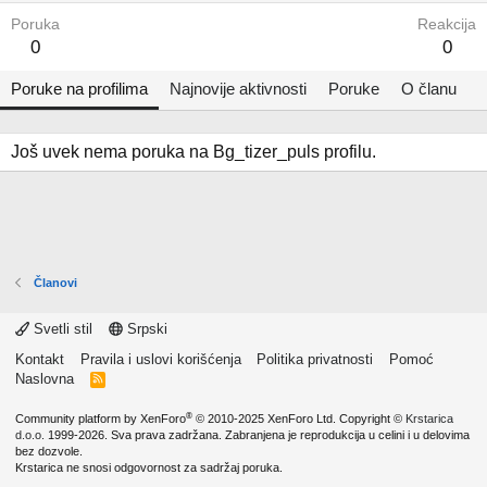
Poruka
Reakcija
0
0
Poruke na profilima
Najnovije aktivnosti
Poruke
O članu
Još uvek nema poruka na Bg_tizer_puls profilu.
Članovi
Svetli stil
Srpski
Kontakt
Pravila i uslovi korišćenja
Politika privatnosti
Pomoć
Naslovna
R
S
S
®
Community platform by XenForo
© 2010-2025 XenForo Ltd.
Copyright ©
Krstarica
d.o.o.
1999-2026. Sva prava zadržana. Zabranjena je reprodukcija u celini i u delovima
bez dozvole.
Krstarica ne snosi odgovornost za sadržaj poruka.