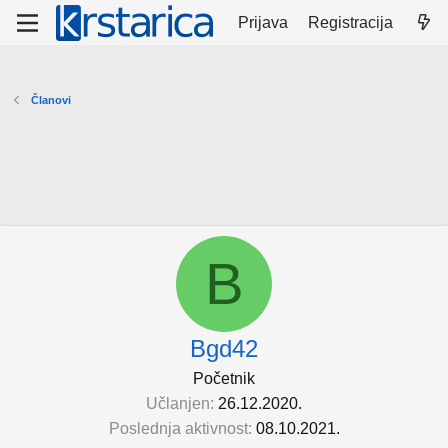
Prijava
Registracija
Članovi
B
Bgd42
Početnik
Učlanjen
26.12.2020.
Poslednja aktivnost
08.10.2021.