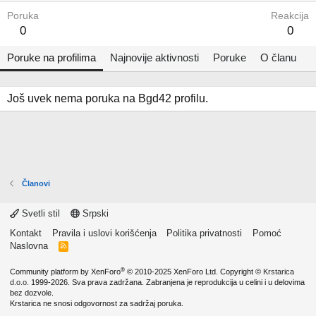
Poruka
Reakcija
0
0
Poruke na profilima
Najnovije aktivnosti
Poruke
O članu
Još uvek nema poruka na Bgd42 profilu.
Članovi
Svetli stil
Srpski
Kontakt
Pravila i uslovi korišćenja
Politika privatnosti
Pomoć
Naslovna
R
S
S
®
Community platform by XenForo
© 2010-2025 XenForo Ltd.
Copyright ©
Krstarica
d.o.o.
1999-2026. Sva prava zadržana. Zabranjena je reprodukcija u celini i u delovima
bez dozvole.
Krstarica ne snosi odgovornost za sadržaj poruka.