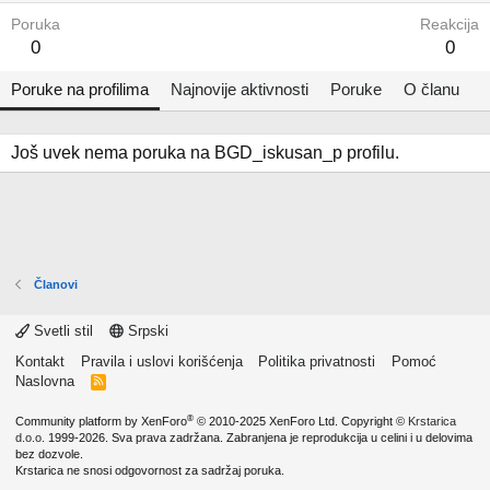
Poruka
Reakcija
0
0
Poruke na profilima
Najnovije aktivnosti
Poruke
O članu
Još uvek nema poruka na BGD_iskusan_p profilu.
Članovi
Svetli stil
Srpski
Kontakt
Pravila i uslovi korišćenja
Politika privatnosti
Pomoć
Naslovna
R
S
S
®
Community platform by XenForo
© 2010-2025 XenForo Ltd.
Copyright ©
Krstarica
d.o.o.
1999-2026. Sva prava zadržana. Zabranjena je reprodukcija u celini i u delovima
bez dozvole.
Krstarica ne snosi odgovornost za sadržaj poruka.