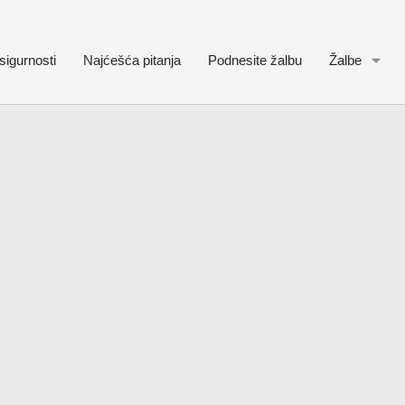
sigurnosti
Najćešća pitanja
Podnesite žalbu
Žalbe