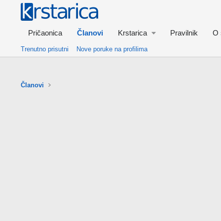
Pričaonica
Članovi
Krstarica
Pravilnik
O 
Trenutno prisutni
Nove poruke na profilima
Članovi