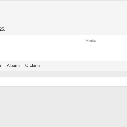
25.
Media
1
a
Albumi
O članu