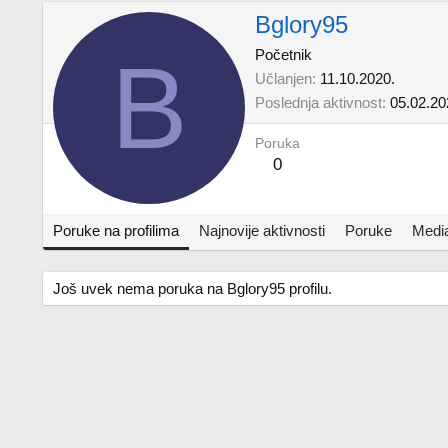
Bglory95
B
Početnik
Učlanjen
11.10.2020.
Poslednja aktivnost
05.02.20
Poruka
0
Poruke na profilima
Najnovije aktivnosti
Poruke
Medi
Još uvek nema poruka na Bglory95 profilu.