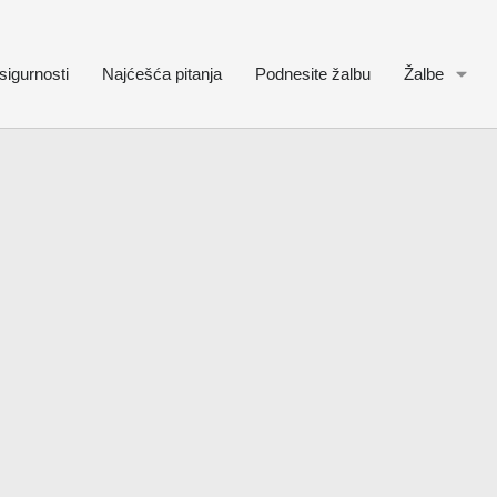
sigurnosti
Najćešća pitanja
Podnesite žalbu
Žalbe