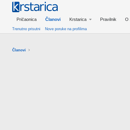
Pričaonica
Članovi
Krstarica
Pravilnik
O 
Trenutno prisutni
Nove poruke na profilima
Članovi