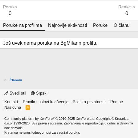
Poruka
Reakcija
0
0
Poruke na profilima
Najnovije aktivnosti
Poruke
O članu
Još uvek nema poruka na BgMilann profilu.
Članovi
Svetli stil
Srpski
Kontakt
Pravila i uslovi korišćenja
Politika privatnosti
Pomoć
Naslovna
R
S
S
®
Community platform by XenForo
© 2010-2025 XenForo Ltd.
Copyright ©
Krstarica
d.o.o.
1999-2026. Sva prava zadržana. Zabranjena je reprodukcija u celini i u delovima
bez dozvole.
Krstarica ne snosi odgovornost za sadržaj poruka.