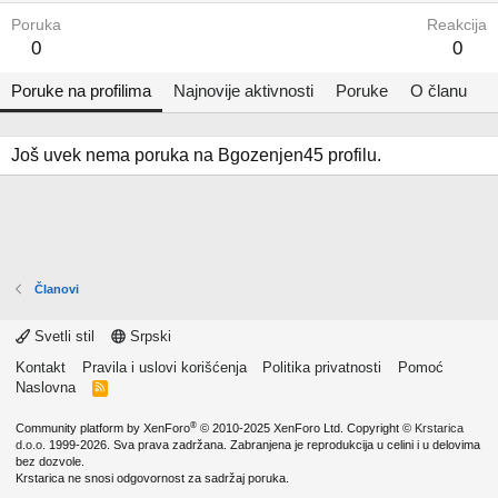
Poruka
Reakcija
0
0
Poruke na profilima
Najnovije aktivnosti
Poruke
O članu
Još uvek nema poruka na Bgozenjen45 profilu.
Članovi
Svetli stil
Srpski
Kontakt
Pravila i uslovi korišćenja
Politika privatnosti
Pomoć
Naslovna
R
S
S
®
Community platform by XenForo
© 2010-2025 XenForo Ltd.
Copyright ©
Krstarica
d.o.o.
1999-2026. Sva prava zadržana. Zabranjena je reprodukcija u celini i u delovima
bez dozvole.
Krstarica ne snosi odgovornost za sadržaj poruka.