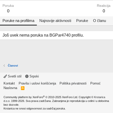
Poruka
Reakcija
0
0
Poruke na profilima
Najnovije aktivnosti
Poruke
O članu
Još uvek nema poruka na BGPar4740 profilu.
Članovi
Svetli stil
Srpski
Kontakt
Pravila i uslovi korišćenja
Politika privatnosti
Pomoć
Naslovna
R
S
S
®
Community platform by XenForo
© 2010-2025 XenForo Ltd.
Copyright ©
Krstarica
d.o.o.
1999-2026. Sva prava zadržana. Zabranjena je reprodukcija u celini i u delovima
bez dozvole.
Krstarica ne snosi odgovornost za sadržaj poruka.