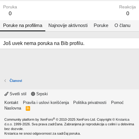
Poruka
Reakcija
0
0
Poruke na profilima
Najnovije aktivnosti
Poruke
O članu
Još uvek nema poruka na Bib profilu.
Članovi
Svetli stil
Srpski
Kontakt
Pravila i uslovi korišćenja
Politika privatnosti
Pomoć
Naslovna
R
S
S
®
Community platform by XenForo
© 2010-2025 XenForo Ltd.
Copyright ©
Krstarica
d.o.o.
1999-2026. Sva prava zadržana. Zabranjena je reprodukcija u celini i u delovima
bez dozvole.
Krstarica ne snosi odgovornost za sadržaj poruka.