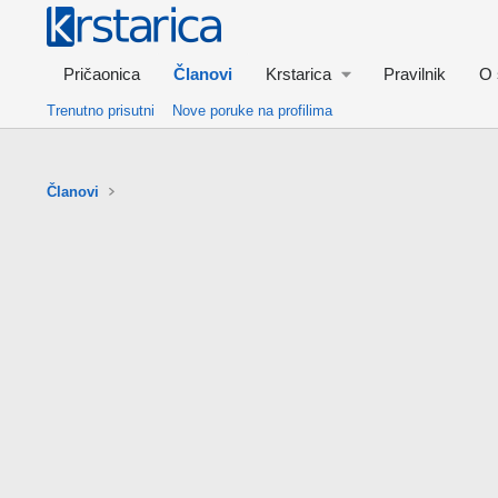
Pričaonica
Članovi
Krstarica
Pravilnik
O 
Trenutno prisutni
Nove poruke na profilima
Članovi