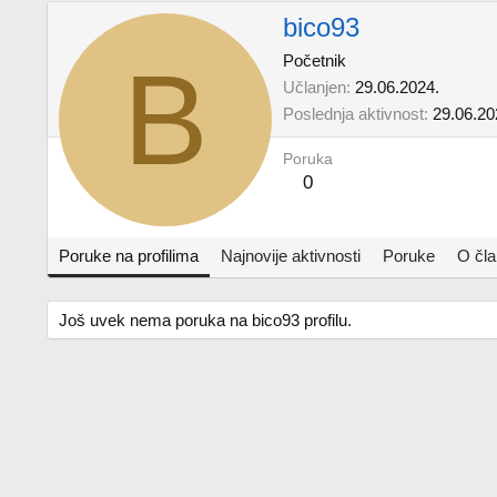
bico93
B
Početnik
Učlanjen
29.06.2024.
Poslednja aktivnost
29.06.20
Poruka
0
Poruke na profilima
Najnovije aktivnosti
Poruke
O čl
Još uvek nema poruka na bico93 profilu.