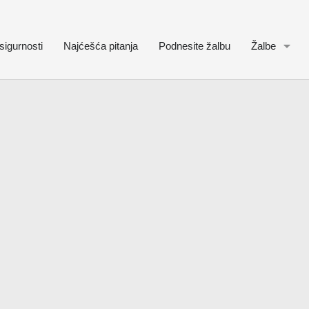
sigurnosti
Najćešća pitanja
Podnesite žalbu
Žalbe