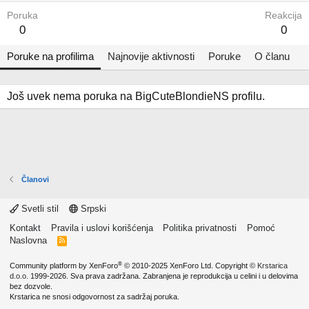
Poruka
Reakcija
0
0
Poruke na profilima
Najnovije aktivnosti
Poruke
O članu
Još uvek nema poruka na BigCuteBlondieNS profilu.
Članovi
Svetli stil
Srpski
Kontakt
Pravila i uslovi korišćenja
Politika privatnosti
Pomoć
Naslovna
R
S
S
®
Community platform by XenForo
© 2010-2025 XenForo Ltd.
Copyright ©
Krstarica
d.o.o.
1999-2026. Sva prava zadržana. Zabranjena je reprodukcija u celini i u delovima
bez dozvole.
Krstarica ne snosi odgovornost za sadržaj poruka.