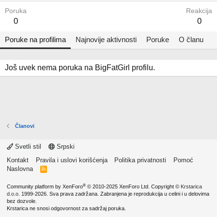
Poruka
Reakcija
0
0
Poruke na profilima
Najnovije aktivnosti
Poruke
O članu
Još uvek nema poruka na BigFatGirl profilu.
Članovi
Svetli stil
Srpski
Kontakt
Pravila i uslovi korišćenja
Politika privatnosti
Pomoć
Naslovna
R
S
S
®
Community platform by XenForo
© 2010-2025 XenForo Ltd.
Copyright ©
Krstarica
d.o.o.
1999-2026. Sva prava zadržana. Zabranjena je reprodukcija u celini i u delovima
bez dozvole.
Krstarica ne snosi odgovornost za sadržaj poruka.