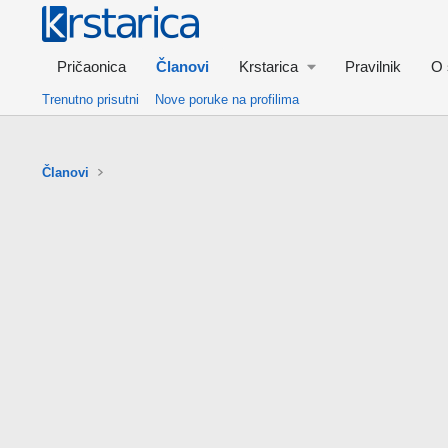
Pričaonica
Članovi
Krstarica
Pravilnik
O 
Trenutno prisutni
Nove poruke na profilima
Članovi