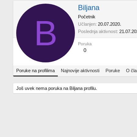
Biljana
B
Početnik
Učlanjen
20.07.2020.
Poslednja aktivnost
21.07.20
Poruka
0
Poruke na profilima
Najnovije aktivnosti
Poruke
O čl
Još uvek nema poruka na Biljana profilu.