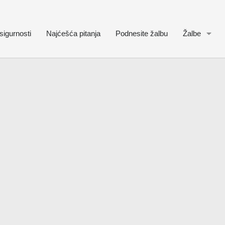
sigurnosti
Najćešća pitanja
Podnesite žalbu
Žalbe