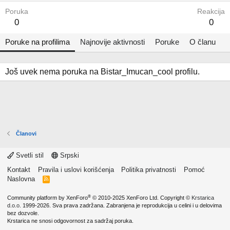
Poruka
Reakcija
0
0
Poruke na profilima
Najnovije aktivnosti
Poruke
O članu
Još uvek nema poruka na Bistar_Imucan_cool profilu.
Članovi
Svetli stil
Srpski
Kontakt
Pravila i uslovi korišćenja
Politika privatnosti
Pomoć
Naslovna
R
S
S
®
Community platform by XenForo
© 2010-2025 XenForo Ltd.
Copyright ©
Krstarica
d.o.o.
1999-2026. Sva prava zadržana. Zabranjena je reprodukcija u celini i u delovima
bez dozvole.
Krstarica ne snosi odgovornost za sadržaj poruka.