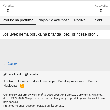
Poruka
Reakcija
0
0
Poruke na profilima
Najnovije aktivnosti
Poruke
O članu
Još uvek nema poruka na bitanga_bez_princeze profilu.
Članovi
Svetli stil
Srpski
Kontakt
Pravila i uslovi korišćenja
Politika privatnosti
Pomoć
Naslovna
R
S
S
®
Community platform by XenForo
© 2010-2025 XenForo Ltd.
Copyright ©
Krstarica
d.o.o.
1999-2026. Sva prava zadržana. Zabranjena je reprodukcija u celini i u delovima
bez dozvole.
Krstarica ne snosi odgovornost za sadržaj poruka.