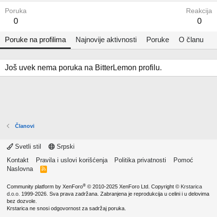
Poruka
Reakcija
0
0
Poruke na profilima
Najnovije aktivnosti
Poruke
O članu
Još uvek nema poruka na BitterLemon profilu.
Članovi
Svetli stil
Srpski
Kontakt
Pravila i uslovi korišćenja
Politika privatnosti
Pomoć
Naslovna
R
S
S
®
Community platform by XenForo
© 2010-2025 XenForo Ltd.
Copyright ©
Krstarica
d.o.o.
1999-2026. Sva prava zadržana. Zabranjena je reprodukcija u celini i u delovima
bez dozvole.
Krstarica ne snosi odgovornost za sadržaj poruka.