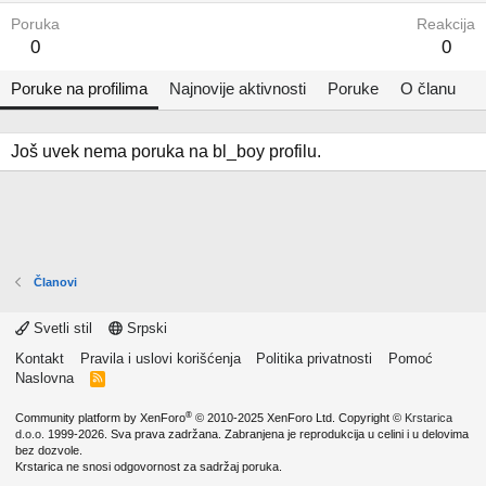
Poruka
Reakcija
0
0
Poruke na profilima
Najnovije aktivnosti
Poruke
O članu
Još uvek nema poruka na bl_boy profilu.
Članovi
Svetli stil
Srpski
Kontakt
Pravila i uslovi korišćenja
Politika privatnosti
Pomoć
Naslovna
R
S
S
®
Community platform by XenForo
© 2010-2025 XenForo Ltd.
Copyright ©
Krstarica
d.o.o.
1999-2026. Sva prava zadržana. Zabranjena je reprodukcija u celini i u delovima
bez dozvole.
Krstarica ne snosi odgovornost za sadržaj poruka.