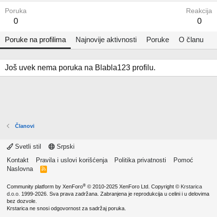
Poruka
Reakcija
0
0
Poruke na profilima
Najnovije aktivnosti
Poruke
O članu
Još uvek nema poruka na Blabla123 profilu.
Članovi
Svetli stil
Srpski
Kontakt
Pravila i uslovi korišćenja
Politika privatnosti
Pomoć
Naslovna
R
S
S
®
Community platform by XenForo
© 2010-2025 XenForo Ltd.
Copyright ©
Krstarica
d.o.o.
1999-2026. Sva prava zadržana. Zabranjena je reprodukcija u celini i u delovima
bez dozvole.
Krstarica ne snosi odgovornost za sadržaj poruka.