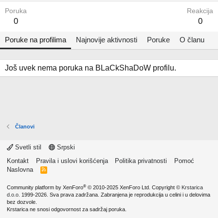
Poruka
Reakcija
0
0
Poruke na profilima
Najnovije aktivnosti
Poruke
O članu
Još uvek nema poruka na BLaCkShaDoW profilu.
Članovi
Svetli stil
Srpski
Kontakt
Pravila i uslovi korišćenja
Politika privatnosti
Pomoć
Naslovna
R
S
S
®
Community platform by XenForo
© 2010-2025 XenForo Ltd.
Copyright ©
Krstarica
d.o.o.
1999-2026. Sva prava zadržana. Zabranjena je reprodukcija u celini i u delovima
bez dozvole.
Krstarica ne snosi odgovornost za sadržaj poruka.