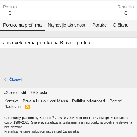
Poruka
Reakcija
0
0
Poruke na profilima
Najnovije aktivnosti
Poruke
O članu
Još uvek nema poruka na Blavor- profilu.
Članovi
Svetli stil
Srpski
Kontakt
Pravila i uslovi korišćenja
Politika privatnosti
Pomoć
Naslovna
R
S
S
®
Community platform by XenForo
© 2010-2025 XenForo Ltd.
Copyright ©
Krstarica
d.o.o.
1999-2026. Sva prava zadržana. Zabranjena je reprodukcija u celini i u delovima
bez dozvole.
Krstarica ne snosi odgovornost za sadržaj poruka.