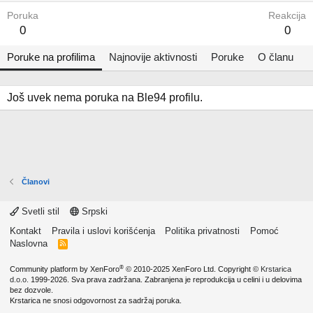
Poruka
Reakcija
0
0
Poruke na profilima
Najnovije aktivnosti
Poruke
O članu
Još uvek nema poruka na Ble94 profilu.
Članovi
Svetli stil
Srpski
Kontakt
Pravila i uslovi korišćenja
Politika privatnosti
Pomoć
Naslovna
R
S
S
®
Community platform by XenForo
© 2010-2025 XenForo Ltd.
Copyright ©
Krstarica
d.o.o.
1999-2026. Sva prava zadržana. Zabranjena je reprodukcija u celini i u delovima
bez dozvole.
Krstarica ne snosi odgovornost za sadržaj poruka.