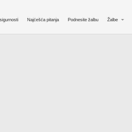
sigurnosti
Najćešća pitanja
Podnesite žalbu
Žalbe