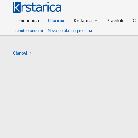
Pričaonica
Članovi
Krstarica
Pravilnik
O 
Trenutno prisutni
Nove poruke na profilima
Članovi