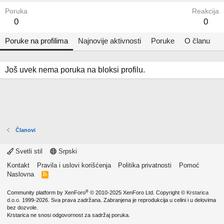
Poruka
Reakcija
0
0
Poruke na profilima
Najnovije aktivnosti
Poruke
O članu
Još uvek nema poruka na bloksi profilu.
Članovi
Svetli stil
Srpski
Kontakt
Pravila i uslovi korišćenja
Politika privatnosti
Pomoć
Naslovna
R
S
S
®
Community platform by XenForo
© 2010-2025 XenForo Ltd.
Copyright ©
Krstarica
d.o.o.
1999-2026. Sva prava zadržana. Zabranjena je reprodukcija u celini i u delovima
bez dozvole.
Krstarica ne snosi odgovornost za sadržaj poruka.