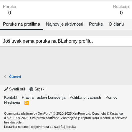
Poruka
Reakcija
0
0
Poruke na profilima
Najnovije aktivnosti
Poruke
O članu
Još uvek nema poruka na BLshomy profilu.
Članovi
Svetli stil
Srpski
Kontakt
Pravila i uslovi korišćenja
Politika privatnosti
Pomoć
Naslovna
R
S
S
®
Community platform by XenForo
© 2010-2025 XenForo Ltd.
Copyright ©
Krstarica
d.o.o.
1999-2026. Sva prava zadržana. Zabranjena je reprodukcija u celini i u delovima
bez dozvole.
Krstarica ne snosi odgovornost za sadržaj poruka.