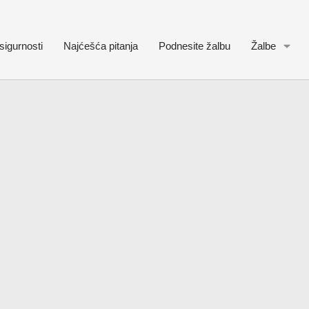
sigurnosti
Najćešća pitanja
Podnesite žalbu
Žalbe