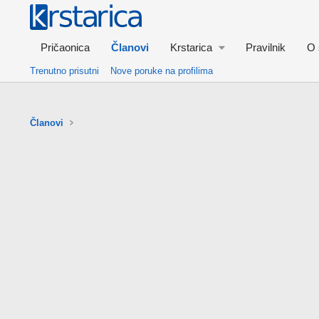
Pričaonica
Članovi
Krstarica
Pravilnik
O 
Trenutno prisutni
Nove poruke na profilima
Članovi