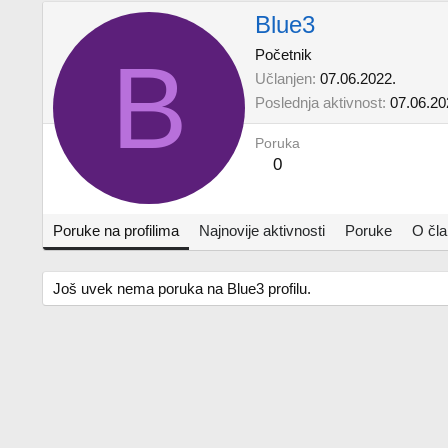
Blue3
B
Početnik
Učlanjen
07.06.2022.
Poslednja aktivnost
07.06.20
Poruka
0
Poruke na profilima
Najnovije aktivnosti
Poruke
O čl
Još uvek nema poruka na Blue3 profilu.