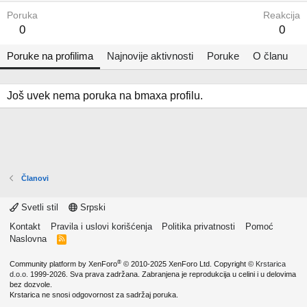
Poruka
Reakcija
0
0
Poruke na profilima
Najnovije aktivnosti
Poruke
O članu
Još uvek nema poruka na bmaxa profilu.
Članovi
Svetli stil
Srpski
Kontakt
Pravila i uslovi korišćenja
Politika privatnosti
Pomoć
Naslovna
R
S
S
®
Community platform by XenForo
© 2010-2025 XenForo Ltd.
Copyright ©
Krstarica
d.o.o.
1999-2026. Sva prava zadržana. Zabranjena je reprodukcija u celini i u delovima
bez dozvole.
Krstarica ne snosi odgovornost za sadržaj poruka.