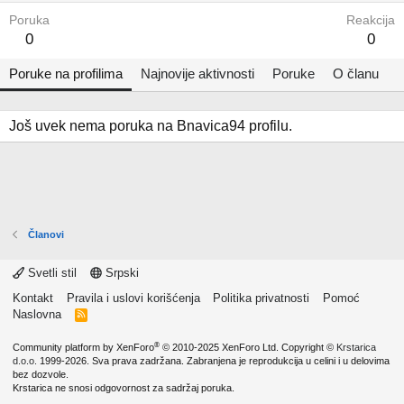
Poruka
Reakcija
0
0
Poruke na profilima
Najnovije aktivnosti
Poruke
O članu
Još uvek nema poruka na Bnavica94 profilu.
Članovi
Svetli stil
Srpski
Kontakt
Pravila i uslovi korišćenja
Politika privatnosti
Pomoć
Naslovna
R
S
S
®
Community platform by XenForo
© 2010-2025 XenForo Ltd.
Copyright ©
Krstarica
d.o.o.
1999-2026. Sva prava zadržana. Zabranjena je reprodukcija u celini i u delovima
bez dozvole.
Krstarica ne snosi odgovornost za sadržaj poruka.